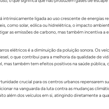
uso, o que significa que não produzem gases de escape p
stá intrinsicamente ligada ao uso crescente de energias 
veis, como solar, eólica ou hidrelétrica, o impacto ambien
mitigar as emissões de carbono, mas também incentiva a
rros elétricos é a diminuição da poluição sonora. Os ve
iesel, o que contribui para a melhoria da qualidade de vi
 mas também tem efeitos positivos na saúde pública, co
rtunidade crucial para os centros urbanos repensarem su
sicionar na vanguarda da luta contra as mudanças climát
ito além dos veículos em si, atingindo diretamente a qu