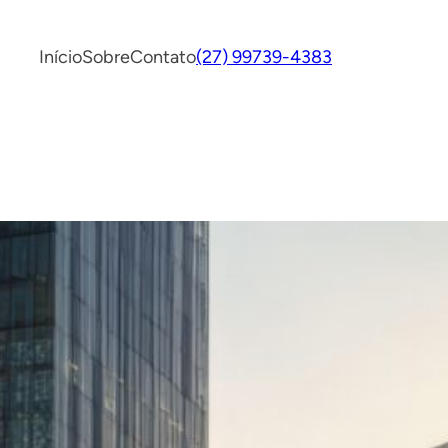
Início
Sobre
Contato
(27) 99739-4383